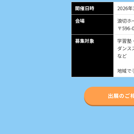
開催日時
2026年
会場
浪切ホ
〒596
募集対象
学習塾
ダンス
など
地域で
出展のご