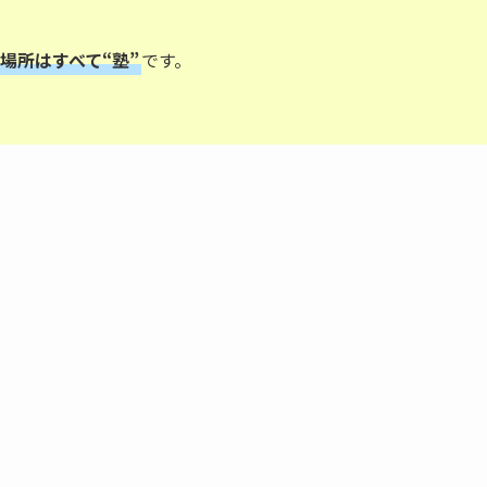
場所はすべて“塾”
です。
。